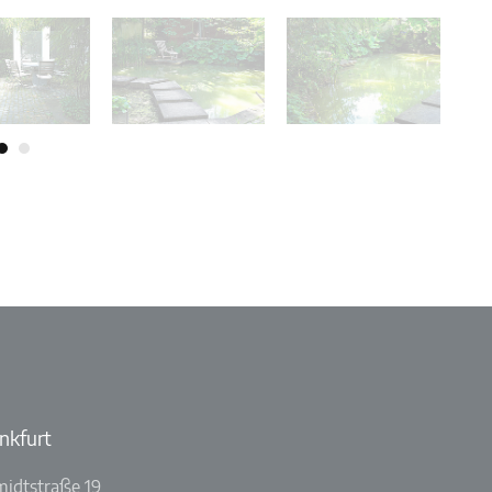
nkfurt
idtstraße 19